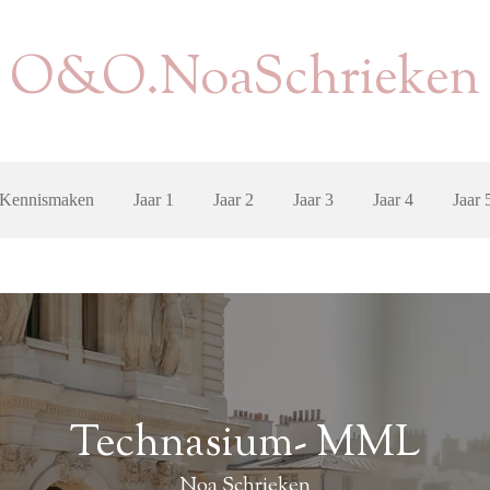
O&O.NoaSchrieken
Kennismaken
Jaar 1
Jaar 2
Jaar 3
Jaar 4
Jaar 
Technasium- MML
Noa Schrieken